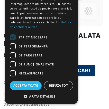
informații despre utilizarea site-ului nostru
cu partenerii noștri de publicitate și analiză,
care le pot combina cu alte informații pe
care le-ați furnizat sau pe care le-au
colectat din utilizarea serviciilor lor.
Politica
de confidențialitate
OREZ CU LEGUME SI SALATA
STRICT NECESARE
DE CASTRAVETI
DE PERFORMANȚĂ
8.00
lei
DE TARGETARE
DE FUNCŢIONALITATE
ADD TO CART
NECLASIFICATE
Add to wishlist
ACCEPTĂ TOATE
REFUZĂ TOT
Terms and Conditions
ARATĂ DETALIILE
30-day money-back guarantee
Shipping: 2-3 Business Days