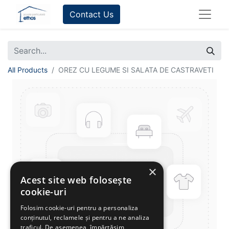
Contact Us
All Products
OREZ CU LEGUME SI SALATA DE CASTRAVETI
×
Acest site web folosește
cookie-uri
Folosim cookie-uri pentru a personaliza
conținutul, reclamele și pentru a ne analiza
traficul. De asemenea, împărtășim