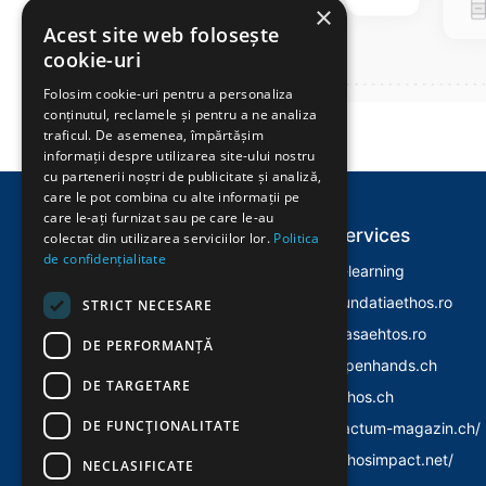
×
Acest site web folosește
cookie-uri
Folosim cookie-uri pentru a personaliza
conținutul, reclamele și pentru a ne analiza
traficul. De asemenea, împărtășim
informații despre utilizarea site-ului nostru
cu partenerii noștri de publicitate și analiză,
care le pot combina cu alte informații pe
care le-ați furnizat sau pe care le-au
Explore
Services
colectat din utilizarea serviciilor lor.
Politica
de confidențialitate
Home
E-learning
Despre Noi
Fundatiaethos.ro
STRICT NECESARE
Evenimente
Casaehtos.ro
DE PERFORMANȚĂ
Istoric
Openhands.ch
DE TARGETARE
Politica Cookies
Ethos.ch
DE FUNCŢIONALITATE
Politica Confidentialitate
Factum-magazin.ch/
Ethosimpact.net/
NECLASIFICATE