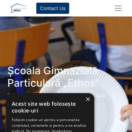
Contact Us
Școala Gimnazială
Particulară „Ethos“
"Descoperă, Învață, Înfruntă - În Școala
×
Noastră, Viitorul Tău Prinde ARIPI!"
Acest site web folosește
cookie-uri
Contactați-ne
Folosim cookie-uri pentru a personaliza
conținutul, reclamele și pentru a ne analiza
traficul. De asemenea, împărtășim