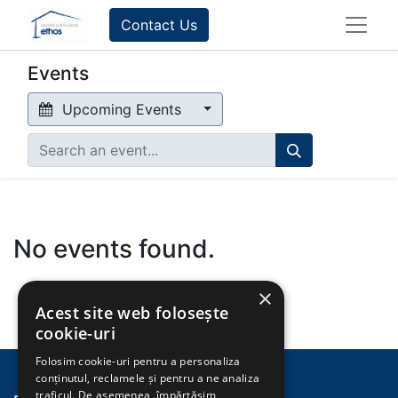
Contact Us
Events
Upcoming Events
No events found.
×
Acest site web folosește
cookie-uri
Folosim cookie-uri pentru a personaliza
conținutul, reclamele și pentru a ne analiza
traficul. De asemenea, împărtășim