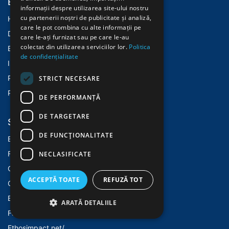
Explore
informații despre utilizarea site-ului nostru
cu partenerii noștri de publicitate și analiză,
Home
care le pot combina cu alte informații pe
Despre Noi
care le-ați furnizat sau pe care le-au
colectat din utilizarea serviciilor lor.
Politica
Evenimente
de confidențialitate
Istoric
Politica Cookies
STRICT NECESARE
Politica Confidentialitate
DE PERFORMANȚĂ
DE TARGETARE
Services
DE FUNCŢIONALITATE
E-learning
Fundatiaethos.ro
NECLASIFICATE
Casaehtos.ro
ACCEPTĂ TOATE
REFUZĂ TOT
Openhands.ch
Ethos.ch
ARATĂ DETALIILE
Factum-magazin.ch/
Ethosimpact.net/