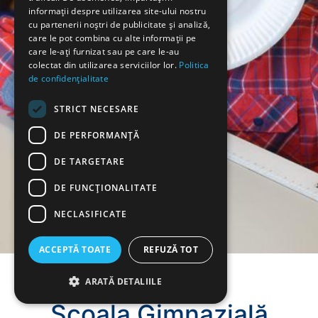
informații despre utilizarea site-ului nostru
cu partenerii noștri de publicitate și analiză,
care le pot combina cu alte informații pe
care le-ați furnizat sau pe care le-au
colectat din utilizarea serviciilor lor.
Politica
de confidențialitate
STRICT NECESARE
DE PERFORMANȚĂ
DE TARGETARE
DE FUNCŢIONALITATE
NECLASIFICATE
ACCEPTĂ TOATE
REFUZĂ TOT
ARATĂ DETALIILE
Școala Gimnazială