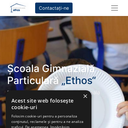
Contactați-ne
Școala Gimnazială
Particulară
„Ethos“
"Descoperă, Învață, Înfruntă -
În Școala​
×
Noastră, Viitorul Tău
Acest site web folosește
Prinde ARIPI!"
cookie-uri
Contactați-ne
Folosim cookie-uri pentru a personaliza
conținutul, reclamele și pentru a ne analiza
traficul. De asemenea, împărtășim