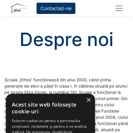
Contactați-ne
Despre noi
Şcoala „Ethos” funcţionează din anul 2000, când prima
generaţie de elevi a pășit în clasa I, în clădirea situată pe atunci
pe strada Eliza Opran, la numărul 191. Şcoala a funcţionat la
×
această adresă până în anul 2007, având doar ciclul primar. Din
Acest site web folosește
2007 am primit autorizaţia de funcţionare şi pentru ciclul
cookie-uri
gimnazial, care, în acel an a funcţionat în clădirea Fundaţiei
Creştine Ethos de pe strada Păltiniş, nr. 57. Din anul 2008, ciclul
Folosim cookie-uri pentru a personaliza
gimnazial s-a mutat pe strada Geniştilor unde a funcţionat până
conținutul, reclamele și pentru a ne analiza
în toamna anului 2010, când noua clădire a şcolii, situată pe
traficul. De asemenea, împărtășim