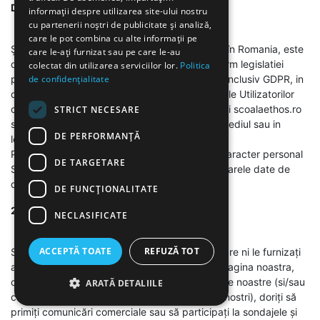
DVS.?
informații despre utilizarea site-ului nostru
cu partenerii noștri de publicitate și analiză,
care le pot combina cu alte informații pe
Școala Gimnazială Particulară Ethos, cu sediul în Romania, este
care le-ați furnizat sau pe care le-au
operatorul datelor cu caracter personal, conform legislatiei
colectat din utilizarea serviciilor lor.
Politica
privind protectia datelor cu caracter personal inclusiv GDPR, in
de confidențialitate
ceea ce priveste datele cu caracter personal ale Utilizatorilor
colectate si prelucrate prin intermediul Site-ului scoalaethos.ro
STRICT NECESARE
si/sau in contextul Serviciilor oferite prin intermediul sau in
DE PERFORMANȚĂ
legatura cu Site-ul.
Pentru activitatea de prelucrare a datelor cu caracter personal
DE TARGETARE
Societatea poate fi contactata folosind urmatoarele date de
contact: valentin.mitrache@scoalaethos.ro
DE FUNCŢIONALITATE
2. CE DATE PRELUCRAM?
NECLASIFICATE
ACCEPTĂ TOATE
REFUZĂ TOT
Societatea prelucrează datele personale pe care ni le furnizaţi
atunci când utilizaţi Site-ul, va inregistrati pe pagina noastra,
contractati un serviciu, vă înscrieţi în campaniile noastre (si/sau
ARATĂ DETALIILE
campaniile organizate impreuna cu partenerii nostri), doriţi să
primiţi comunicări comerciale sau să participaţi la sondajele şi