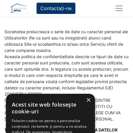
Contactați-ne
Societatea prelucreaza o serie de date cu caracter personal ale
Utilizatorilor (fie ca sunt sau nu inregistrati) atunci cand
utilizeaza Site-ul scoalaethos.ro si/sau orice Serviciu oferit de
catre compania noastra.
Aceasta politica de confidentialitate descrie ce tipuri de date cu
caracter personal sunt prelucrate, cum sunt acestea utilizate,
care sunt optiunile dvs. in legatura cu aceste prelucrari, precum
si modul in care vom respecta drepturile pe care le aveti in
calitate de persoana vizata conform legislatiei privind protectia
datelor cu caracter personal, inclusiv Regulamentul (UE)
2016/679 („GDPR”).
×
INAINTE DE A UTILIZA SITE-UL SAU ORICARE DINTRE
Acest site web folosește
SERVICIILE NOASTRE, VA RECOMANDAM SA CITITI CU
cookie-uri
ATENTIE ACEASTA POLITICA PENTRU A INTELEGE CUM VA
SUNT PRELUCRATE DATELE CU CARACTER PERSONAL.
Folosim cookie-uri pentru a personaliza
conținutul, reclamele și pentru a ne analiza
1. CINE ESTE RESPONSABIL DE PRELUCRAREA DATELOR
traficul. De asemenea, împărtășim