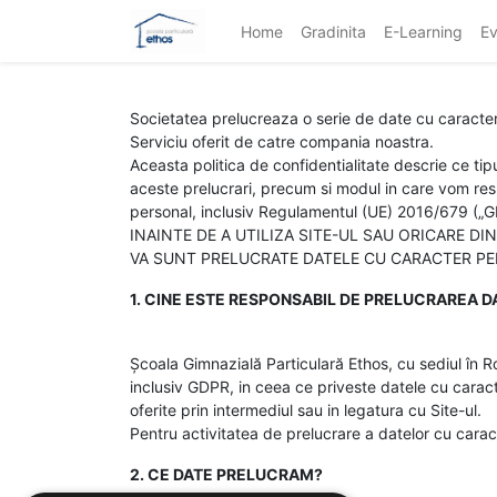
Home
Gradinita
E-Learning
Ev
Societatea prelucreaza o serie de date cu caracter p
Serviciu oferit de catre compania noastra.
Aceasta politica de confidentialitate descrie ce tip
aceste prelucrari, precum si modul in care vom resp
personal, inclusiv Regulamentul (UE) 2016/679 („G
INAINTE DE A UTILIZA SITE-UL SAU ORICARE D
VA SUNT PRELUCRATE DATELE CU CARACTER P
1. CINE ESTE RESPONSABIL DE PRELUCRAREA D
Școala Gimnazială Particulară Ethos, cu sediul în R
inclusiv GDPR, in ceea ce priveste datele cu caracter
oferite prin intermediul sau in legatura cu Site-ul.
Pentru activitatea de prelucrare a datelor cu cara
2. CE DATE PRELUCRAM?