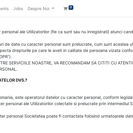
0
ents
Jobs
Despre Noi
ersonal ale Utilizatorilor (fie ca sunt sau nu inregistrati) atunci cand
uri de date cu caracter personal sunt prelucrate, cum sunt acestea uti
ecta drepturile pe care le aveti in calitate de persoana vizata confor
DPR”).
INTRE SERVICIILE NOASTRE, VA RECOMANDAM SA CITITI CU ATENT
ERSONAL.
ATELOR DVS.?
omania, este operatorul datelor cu caracter personal, conform legislat
 personal ale Utilizatorilor colectate si prelucrate prin intermediul Si
cter personal Societatea poate fi contactata folosind urmatoarele da