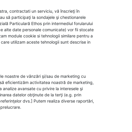
ra, contractati un serviciu, vă înscrieţi în
u să participaţi la sondajele şi chestionarele
lă Particulară Ethos prin intermediul forularului
e alte date personale comunicate) vor fii stocate
zam module cookie si tehnologii similare pentru a
are utilizam aceste tehnologii sunt descrise in
pele noastre de vânzări şi/sau de marketing cu
 să eficientizăm activitatea noastră de marketing,
 analize avansate cu privire la interesele şi
area datelor obţinute de la terţi (e.g. prin
referinţelor dvs.] Putem realiza diverse raportări,
 prelucrare.