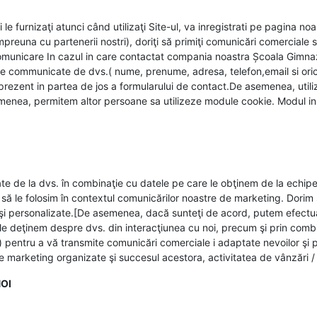
 furnizaţi atunci când utilizaţi Site-ul, va inregistrati pe pagina noast
reuna cu partenerii nostri), doriţi să primiţi comunicări comerciale sa
omunicare In cazul in care contactat compania noastra Școala Gimnazia
le communicate de dvs.( nume, prenume, adresa, telefon,email si oric
prezent in partea de jos a formularului de contact.De asemenea, utili
menea, permitem altor persoane sa utilizeze module cookie. Modul in c
ectate de la dvs. în combinaţie cu datele pe care le obţinem de la echi
e să le folosim în contextul comunicărilor noastre de marketing. Dorim
te şi personalizate.[De asemenea, dacă sunteţi de acord, putem efectua
 le deţinem despre dvs. din interacţiunea cu noi, precum şi prin combin
) pentru a vă transmite comunicări comerciale i adaptate nevoilor şi p
e de marketing organizate şi succesul acestora, activitatea de vânzări /
OI