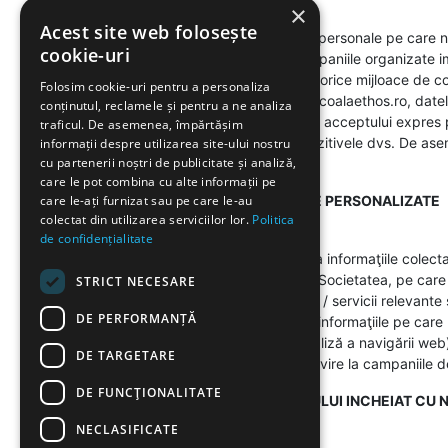
×
Acest site web folosește
Societatea prelucrează datele personale pe care ni le
cookie-uri
campaniile noastre (si/sau campaniile organizate imp
noastre, sau ne contactati prin orice mijloace de c
Folosim cookie-uri pentru a personaliza
de contact prezent pe site-ul scoalaethos.ro, date
conținutul, reclamele și pentru a ne analiza
si prelucrate doar dupa bifarea acceptului expres 
traficul. De asemenea, împărtășim
va recunoaste pe dvs. si dispozitivele dvs. De ase
informații despre utilizarea site-ului nostru
cu partenerii noștri de publicitate și analiză,
Politica privind Cookies..
care le pot combina cu alte informații pe
care le-ați furnizat sau pe care le-au
3. FURNIZAREA UNOR OFERTE PERSONALIZATE
colectat din utilizarea serviciilor lor.
Politica
de confidențialitate
În anumite situaţii, putem utiliza informaţiile col
privire la interacţiunea dvs. cu Societatea, pe car
STRICT NECESARE
oferind clienţilor noştri produse / servicii relevan
DE PERFORMANȚĂ
preferinţele dvs. rezultând din informaţiile pe care
intermediul tehnologiilor de analiză a navigării web
DE TARGETARE
analize şi studii statistice cu privire la campaniil
DE FUNCŢIONALITATE
4. EXECUTAREA CONTRACTULUI INCHEIAT CU N
NECLASIFICATE