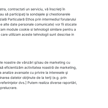
ra, contractati un serviciu, vă înscrieţi în
u să participaţi la sondajele şi chestionarele
lă Particulară Ethos prin intermediul forularului
e alte date personale comunicate) vor fii stocate
zam module cookie si tehnologii similare pentru a
are utilizam aceste tehnologii sunt descrise in
pele noastre de vânzări şi/sau de marketing cu
 să eficientizăm activitatea noastră de marketing,
 analize avansate cu privire la interesele şi
area datelor obţinute de la terţi (e.g. prin
referinţelor dvs.] Putem realiza diverse raportări,
 prelucrare.