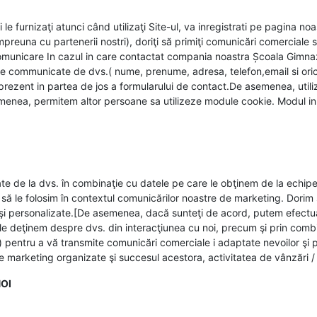
 furnizaţi atunci când utilizaţi Site-ul, va inregistrati pe pagina noast
reuna cu partenerii nostri), doriţi să primiţi comunicări comerciale sa
omunicare In cazul in care contactat compania noastra Școala Gimnazia
le communicate de dvs.( nume, prenume, adresa, telefon,email si oric
prezent in partea de jos a formularului de contact.De asemenea, utili
menea, permitem altor persoane sa utilizeze module cookie. Modul in c
ectate de la dvs. în combinaţie cu datele pe care le obţinem de la echi
e să le folosim în contextul comunicărilor noastre de marketing. Dorim
te şi personalizate.[De asemenea, dacă sunteţi de acord, putem efectua
 le deţinem despre dvs. din interacţiunea cu noi, precum şi prin combin
) pentru a vă transmite comunicări comerciale i adaptate nevoilor şi p
e de marketing organizate şi succesul acestora, activitatea de vânzări /
OI