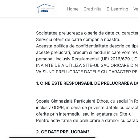
Home
Gradinita
E-Learning
Ve
Societatea prelucreaza o serie de date cu caracter p
Serviciu oferit de catre compania noastra.
Aceasta politica de confidentialitate descrie ce tip
aceste prelucrari, precum si modul in care vom resp
personal, inclusiv Regulamentul (UE) 2016/679 („G
INAINTE DE A UTILIZA SITE-UL SAU ORICARE D
VA SUNT PRELUCRATE DATELE CU CARACTER P
1. CINE ESTE RESPONSABIL DE PRELUCRAREA D
Școala Gimnazială Particulară Ethos, cu sediul în R
inclusiv GDPR, in ceea ce priveste datele cu caracter
oferite prin intermediul sau in legatura cu Site-ul.
Pentru activitatea de prelucrare a datelor cu cara
2. CE DATE PRELUCRAM?