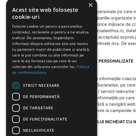
×
Acest site web folosește
Societatea prelucrează datele personale pe care ni le
cookie-uri
campaniile noastre (si/sau campaniile organizate imp
noastre, sau ne contactati prin orice mijloace de c
Folosim cookie-uri pentru a personaliza
de contact prezent pe site-ul scoalaethos.ro, date
conținutul, reclamele și pentru a ne analiza
si prelucrate doar dupa bifarea acceptului expres 
traficul. De asemenea, împărtășim
va recunoaste pe dvs. si dispozitivele dvs. De ase
informații despre utilizarea site-ului nostru
cu partenerii noștri de publicitate și analiză,
Politica privind Cookies..
care le pot combina cu alte informații pe
care le-ați furnizat sau pe care le-au
3. FURNIZAREA UNOR OFERTE PERSONALIZATE
colectat din utilizarea serviciilor lor.
Politica
de confidențialitate
În anumite situaţii, putem utiliza informaţiile col
privire la interacţiunea dvs. cu Societatea, pe car
STRICT NECESARE
oferind clienţilor noştri produse / servicii relevan
DE PERFORMANȚĂ
preferinţele dvs. rezultând din informaţiile pe care
intermediul tehnologiilor de analiză a navigării web
DE TARGETARE
analize şi studii statistice cu privire la campaniil
DE FUNCŢIONALITATE
4. EXECUTAREA CONTRACTULUI INCHEIAT CU N
NECLASIFICATE