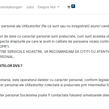
0
ranstaltungen
Jobs
Despre Noi
ersonal ale Utilizatorilor (fie ca sunt sau nu inregistrati) atunci cand
uri de date cu caracter personal sunt prelucrate, cum sunt acestea uti
ecta drepturile pe care le aveti in calitate de persoana vizata confor
DPR”).
INTRE SERVICIILE NOASTRE, VA RECOMANDAM SA CITITI CU ATENT
ERSONAL.
ATELOR DVS.?
omania, este operatorul datelor cu caracter personal, conform legislat
 personal ale Utilizatorilor colectate si prelucrate prin intermediul Si
cter personal Societatea poate fi contactata folosind urmatoarele da