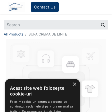
Contact Us
All Products
SUPA CREMA DE LINTE
×
Acest site web folosește
cookie-uri
Folosim cookie-uri pentru a personaliza
conținutul, reclamele și pentru a ne analiza
traficul. De asemenea, împărtășim