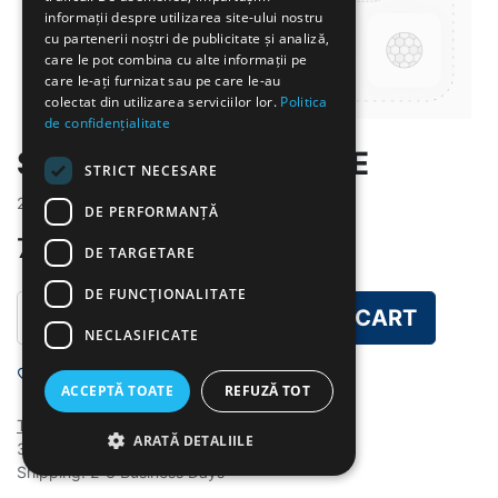
informații despre utilizarea site-ului nostru
cu partenerii noștri de publicitate și analiză,
care le pot combina cu alte informații pe
care le-ați furnizat sau pe care le-au
colectat din utilizarea serviciilor lor.
Politica
de confidențialitate
SUPA CREMA DE LINTE
STRICT NECESARE
2026-6-2,2026-5-25
DE PERFORMANȚĂ
7.00
lei
DE TARGETARE
DE FUNCŢIONALITATE
ADD TO CART
NECLASIFICATE
Add to wishlist
ACCEPTĂ TOATE
REFUZĂ TOT
Terms and Conditions
ARATĂ DETALIILE
30-day money-back guarantee
Shipping: 2-3 Business Days