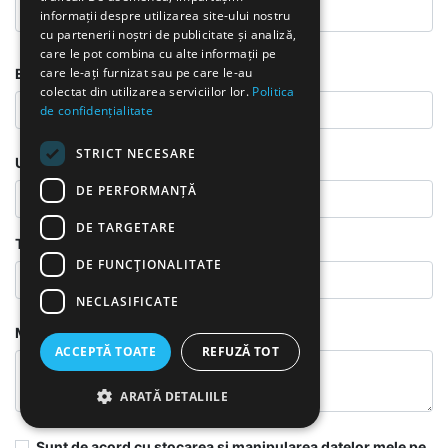
informații despre utilizarea site-ului nostru
cu partenerii noștri de publicitate și analiză,
care le pot combina cu alte informații pe
care le-ați furnizat sau pe care le-au
E-Mail
*
colectat din utilizarea serviciilor lor.
Politica
de confidențialitate
STRICT NECESARE
Unternehmen
DE PERFORMANȚĂ
DE TARGETARE
Titlu
*
DE FUNCŢIONALITATE
NECLASIFICATE
Mesajul dvs.
*
ACCEPTĂ TOATE
REFUZĂ TOT
ARATĂ DETALIILE
Sunt de acord cu stocarea și manipularea datelor mele pe