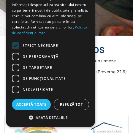
informații despre utilizarea site-ului nostru
cu partenerii noștri de publicitate și analiză,
care le pot combina cu alte informații pe
care le-ați furnizat sau pe care le-au
colectat din utilizarea serviciilor lor.
Politica
de confidențialitate
Grădiniţa Ethos
STRICT NECESARE
DE PERFORMANȚĂ
„Învaţă-l pe copil calea pe care trebuie s-o urmeze
DE TARGETARE
şi când va îmbătrâni nu se va abate de la ea.“ (Proverbe 22:6)
DE FUNCŢIONALITATE
NECLASIFICATE
ACCEPTĂ TOATE
REFUZĂ TOT
ARATĂ DETALIILE