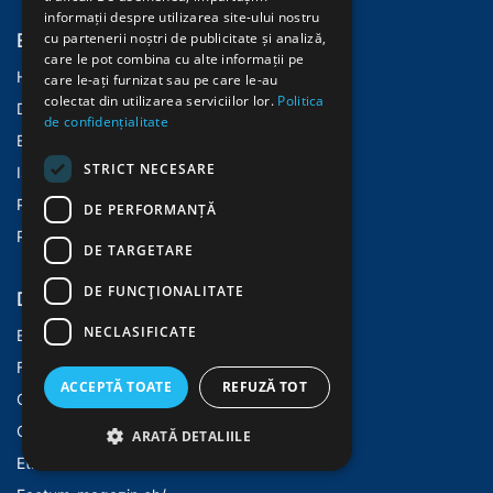
informații despre utilizarea site-ului nostru
Entdecken
cu partenerii noștri de publicitate și analiză,
care le pot combina cu alte informații pe
Home
care le-ați furnizat sau pe care le-au
colectat din utilizarea serviciilor lor.
Politica
Despre Noi
de confidențialitate
Evenimente
STRICT NECESARE
Istoric
Politica Cookies
DE PERFORMANȚĂ
Politica Confidentialitate
DE TARGETARE
DE FUNCŢIONALITATE
Dienstleistungen
NECLASIFICATE
E-learning
Fundatiaethos.ro
ACCEPTĂ TOATE
REFUZĂ TOT
Casaehtos.ro
Openehands.ch
ARATĂ DETALIILE
Ethos.ch