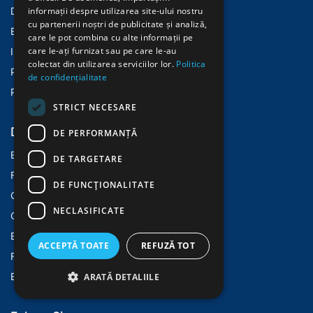
Despre Noi
informații despre utilizarea site-ului nostru
cu partenerii noștri de publicitate și analiză,
Evenimente
care le pot combina cu alte informații pe
care le-ați furnizat sau pe care le-au
Istoric
colectat din utilizarea serviciilor lor.
Politica
Politica Cookies
de confidențialitate
Politica Confidentialitate
STRICT NECESARE
Dienstleistungen
DE PERFORMANȚĂ
E-learning
DE TARGETARE
Fundatiaethos.ro
DE FUNCŢIONALITATE
Casaehtos.ro
NECLASIFICATE
Openehands.ch
Ethos.ch
ACCEPTĂ TOATE
REFUZĂ TOT
Factum-magazin.ch/
Ethosimpact.net/
ARATĂ DETALIILE