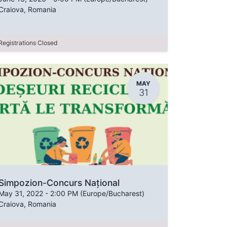
Craiova
,
Romania
Registrations Closed
MAY
31
Simpozion-Concurs Național
May 31, 2022
-
2:00 PM
(
Europe/Bucharest
)
Craiova
,
Romania