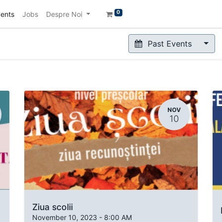
0
ents
Jobs
Despre Noi
Past Events
NOV
10
Ziua scolii
AEJ
November 10, 2023
-
8:00 AM