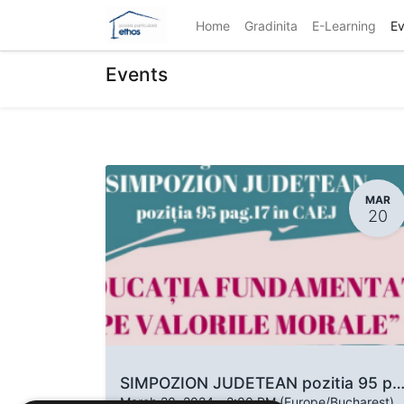
Home
Gradinita
E-Learning
Ev
Events
MAR
20
SIMPOZION JUDETEAN pozitia 95 pag17in C
March 20, 2024
-
2:00 PM
(
Europe/Bucharest
)