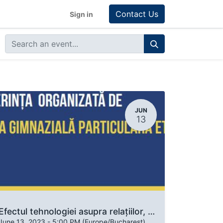
Contact Us
Sign in
JUN
13
Efectul tehnologiei asupra relațiilor, sănătății mintale, emoționale, sociale și spirituale
June 13, 2023
-
5:00 PM
(
Europe/Bucharest
)