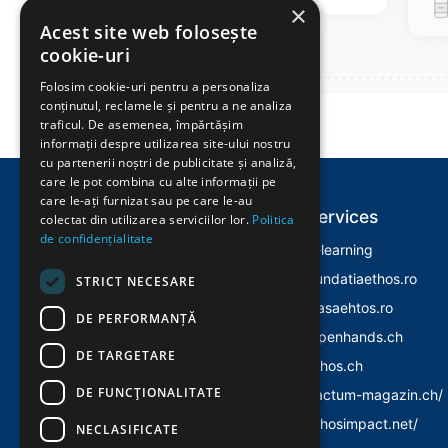
×
Acest site web folosește
cookie-uri
Folosim cookie-uri pentru a personaliza
conținutul, reclamele și pentru a ne analiza
traficul. De asemenea, împărtășim
informații despre utilizarea site-ului nostru
cu partenerii noștri de publicitate și analiză,
care le pot combina cu alte informații pe
care le-ați furnizat sau pe care le-au
Explore
Services
colectat din utilizarea serviciilor lor.
Politica
de confidențialitate
Home
E-learning
Despre Noi
Fundatiaethos.ro
STRICT NECESARE
Evenimente
Casaehtos.ro
DE PERFORMANȚĂ
Istoric
Openhands.ch
DE TARGETARE
Politica Cookies
Ethos.ch
DE FUNCŢIONALITATE
Politica Confidentialitate
Factum-magazin.ch/
Ethosimpact.net/
NECLASIFICATE