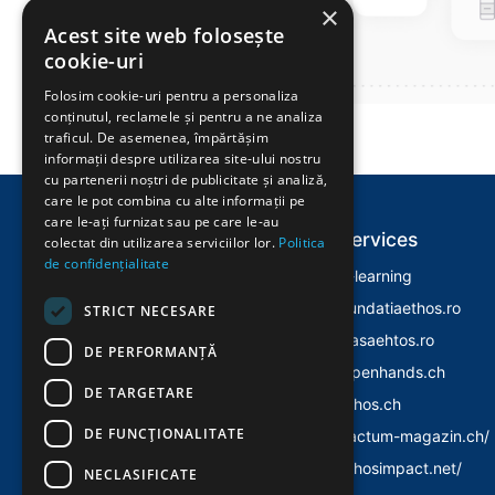
×
Acest site web folosește
cookie-uri
Folosim cookie-uri pentru a personaliza
conținutul, reclamele și pentru a ne analiza
traficul. De asemenea, împărtășim
informații despre utilizarea site-ului nostru
cu partenerii noștri de publicitate și analiză,
care le pot combina cu alte informații pe
care le-ați furnizat sau pe care le-au
Explore
Services
colectat din utilizarea serviciilor lor.
Politica
de confidențialitate
Home
E-learning
Despre Noi
Fundatiaethos.ro
STRICT NECESARE
Evenimente
Casaehtos.ro
DE PERFORMANȚĂ
Istoric
Openhands.ch
DE TARGETARE
Politica Cookies
Ethos.ch
DE FUNCŢIONALITATE
Politica Confidentialitate
Factum-magazin.ch/
Ethosimpact.net/
NECLASIFICATE