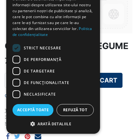
informații despre utilizarea site-ului nostru
cu partenerii noștri de publicitate și analiză,
care le pot combina cu alte informații pe
care le-ați furnizat sau pe care le-au
colectat din utilizarea serviciilor lor.
Politica
de confidențialitate
GR-SUPA DE PUI CU LEGUME
STRICT NECESARE
7.00
lei
DE PERFORMANȚĂ
DE TARGETARE
ADD TO CART
DE FUNCŢIONALITATE
NECLASIFICATE
Add to wishlist
ACCEPTĂ TOATE
REFUZĂ TOT
Terms and Conditions
30-day money-back guarantee
Shipping: 2-3 Business Days
ARATĂ DETALIILE