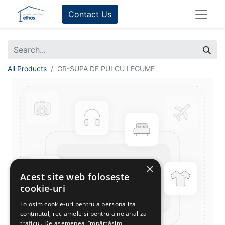
Contact Us
All Products
GR-SUPA DE PUI CU LEGUME
×
Acest site web folosește
cookie-uri
Folosim cookie-uri pentru a personaliza
conținutul, reclamele și pentru a ne analiza
traficul. De asemenea, împărtășim