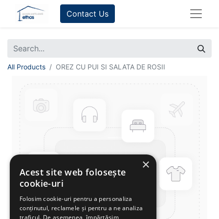
Contact Us
All Products
OREZ CU PUI SI SALATA DE ROSII
×
Acest site web folosește
cookie-uri
Folosim cookie-uri pentru a personaliza
conținutul, reclamele și pentru a ne analiza
traficul. De asemenea, împărtășim