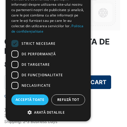
informații despre utilizarea site-ului nostru
cu partenerii noștri de publicitate și analiză,
care le pot combina cu alte informații pe
care le-ați furnizat sau pe care le-au
colectat din utilizarea serviciilor lor.
Politica
de confidențialitate
OREZ CU PUI SI SALATA DE
STRICT NECESARE
ROSII
DE PERFORMANȚĂ
8.00
lei
DE TARGETARE
DE FUNCŢIONALITATE
ADD TO CART
NECLASIFICATE
Add to wishlist
ACCEPTĂ TOATE
REFUZĂ TOT
Terms and Conditions
ARATĂ DETALIILE
30-day money-back guarantee
Shipping: 2-3 Business Days