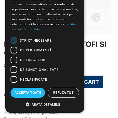
informații despre utilizarea site-ului nostru
cu partenerii noștri de publicitate și analiză,
care le pot combina cu alte informații pe
care le-ați furnizat sau pe care le-au
colectat din utilizarea serviciilor lor.
Politica
de confidențialitate
STRICT NECESARE
PIEPT DE PUI CU CARTOFI SI
DE PERFORMANȚĂ
GOGOSARI MURATI
DE TARGETARE
8.00
lei
DE FUNCŢIONALITATE
NECLASIFICATE
ADD TO CART
ACCEPTĂ TOATE
REFUZĂ TOT
Add to wishlist
ARATĂ DETALIILE
Terms and Conditions
30-day money-back guarantee