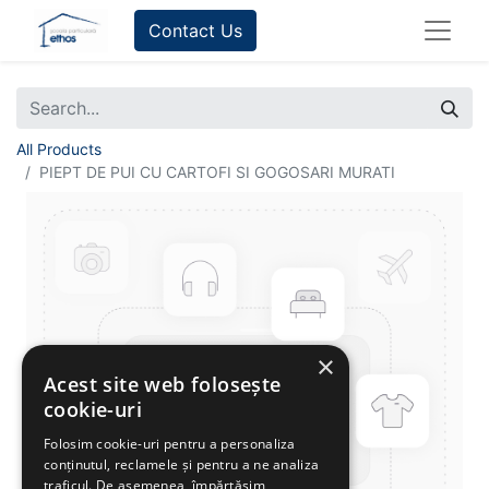
Contact Us
All Products
PIEPT DE PUI CU CARTOFI SI GOGOSARI MURATI
×
Acest site web folosește
cookie-uri
Folosim cookie-uri pentru a personaliza
conținutul, reclamele și pentru a ne analiza
traficul. De asemenea, împărtășim