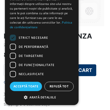
informații despre utilizarea site-ului nostru
cu partenerii noștri de publicitate și analiză,
care le pot combina cu alte informații pe
care le-ați furnizat sau pe care le-au
colectat din utilizarea serviciilor lor.
Politica
de confidențialitate
MACAROANE CU BRANZA
STRICT NECESARE
2026-5-29
DE PERFORMANȚĂ
8.00
lei
DE TARGETARE
DE FUNCŢIONALITATE
ADD TO CART
NECLASIFICATE
Add to wishlist
ACCEPTĂ TOATE
REFUZĂ TOT
Terms and Conditions
ARATĂ DETALIILE
30-day money-back guarantee
Shipping: 2-3 Business Days