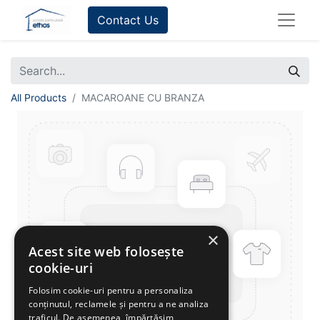
Contact Us
All Products
MACAROANE CU BRANZA
×
Acest site web folosește
cookie-uri
Folosim cookie-uri pentru a personaliza
conținutul, reclamele și pentru a ne analiza
traficul. De asemenea, împărtășim