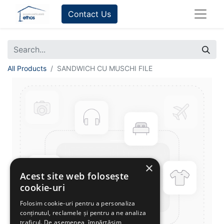
Contact Us
All Products
SANDWICH CU MUSCHI FILE
×
Acest site web folosește
cookie-uri
Folosim cookie-uri pentru a personaliza
conținutul, reclamele și pentru a ne analiza
traficul. De asemenea, împărtășim