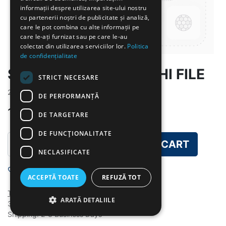
informații despre utilizarea site-ului nostru
cu partenerii noștri de publicitate și analiză,
care le pot combina cu alte informații pe
care le-ați furnizat sau pe care le-au
colectat din utilizarea serviciilor lor.
Politica
de confidențialitate
SANDWICH CU MUSCHI FILE
STRICT NECESARE
2026-6-4,2026-6-10,2026-6-15,2026-6-18
DE PERFORMANȚĂ
12.00
lei
DE TARGETARE
DE FUNCŢIONALITATE
ADD TO CART
NECLASIFICATE
Add to wishlist
ACCEPTĂ TOATE
REFUZĂ TOT
Terms and Conditions
ARATĂ DETALIILE
30-day money-back guarantee
Shipping: 2-3 Business Days