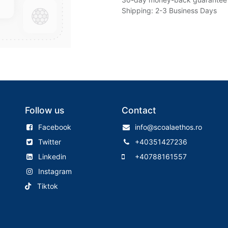
Shipping: 2-3 Business Days
Follow us
Contact
Facebook
info@scoalaethos.ro
Twitter
+40351427236
Linkedin
+40788161557
Instagram
Tiktok