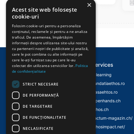
×
Acest site web folosește
cookie-uri
Folosim cookie-uri pentru a personaliza
conținutul, reclamele și pentru a ne analiza
traficul. De asemenea, împărtășim
informații despre utilizarea site-ului nostru
cu partenerii noștri de publicitate și analiză,
care le pot combina cu alte informații pe
care le-ați furnizat sau pe care le-au
Explore
Services
colectat din utilizarea serviciilor lor.
Politica
de confidențialitate
Home
E-learning
Despre Noi
Fundatiaethos.ro
STRICT NECESARE
Evenimente
Casaehtos.ro
DE PERFORMANȚĂ
Istoric
Openhands.ch
DE TARGETARE
Politica Cookies
Ethos.ch
DE FUNCŢIONALITATE
Politica Confidentialitate
Factum-magazin.ch/
Ethosimpact.net/
NECLASIFICATE