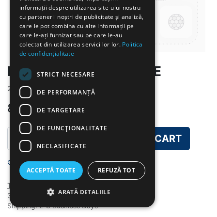
informații despre utilizarea site-ului nostru
cu partenerii noștri de publicitate și analiză,
care le pot combina cu alte informații pe
care le-ați furnizat sau pe care le-au
colectat din utilizarea serviciilor lor.
Politica
de confidențialitate
MANCARE DE MAZARE
STRICT NECESARE
2026-5-20
DE PERFORMANȚĂ
8.00
lei
DE TARGETARE
DE FUNCŢIONALITATE
ADD TO CART
NECLASIFICATE
Add to wishlist
ACCEPTĂ TOATE
REFUZĂ TOT
Terms and Conditions
ARATĂ DETALIILE
30-day money-back guarantee
Shipping: 2-3 Business Days