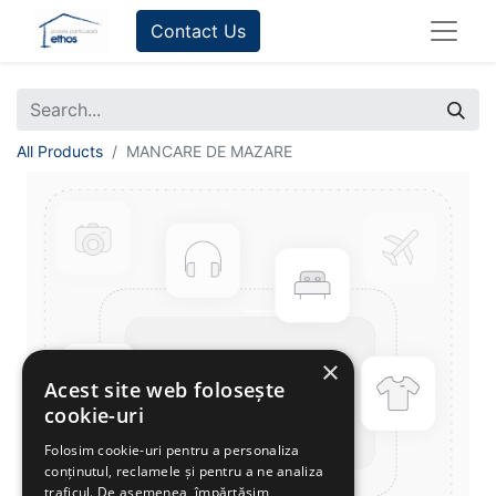
Contact Us
All Products
MANCARE DE MAZARE
×
Acest site web folosește
cookie-uri
Folosim cookie-uri pentru a personaliza
conținutul, reclamele și pentru a ne analiza
traficul. De asemenea, împărtășim