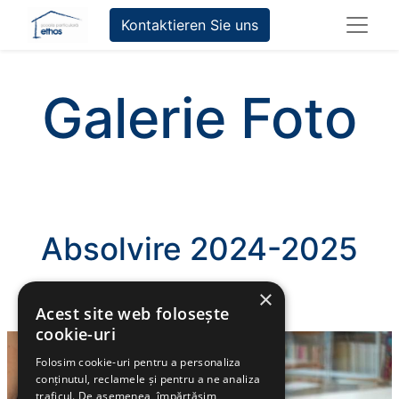
Kontaktieren Sie uns
Galerie Foto
Absolvire 2024-2025
×
Acest site web folosește
cookie-uri
Folosim cookie-uri pentru a personaliza
conținutul, reclamele și pentru a ne analiza
traficul. De asemenea, împărtășim