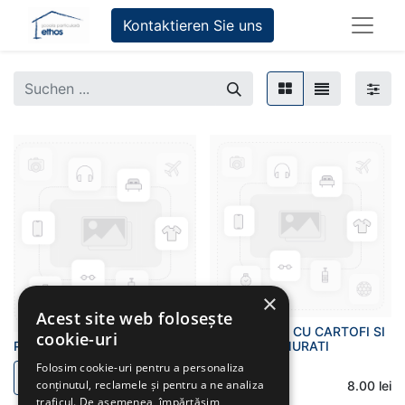
Kontaktieren Sie uns
×
Acest site web folosește
PIEPT DE PUI CU CARTOFI SI
cookie-uri
PULPE DE PUI CU SALATA
GOGOSARI MURATI
Folosim cookie-uri pentru a personaliza
conținutul, reclamele și pentru a ne analiza
8.00
lei
8.00
lei
traficul. De asemenea, împărtășim