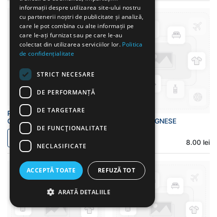
informații despre utilizarea site-ului nostru
cu partenerii noștri de publicitate și analiză,
care le pot combina cu alte informații pe
care le-ați furnizat sau pe care le-au
colectat din utilizarea serviciilor lor.
Politica
de confidențialitate
STRICT NECESARE
DE PERFORMANȚĂ
DE TARGETARE
PASTE CU SOS DE ROSII SI
CASCAVAL
PASTE BOLOGNESE
DE FUNCŢIONALITATE
8.00
lei
8.00
lei
NECLASIFICATE
ACCEPTĂ TOATE
REFUZĂ TOT
ARATĂ DETALIILE